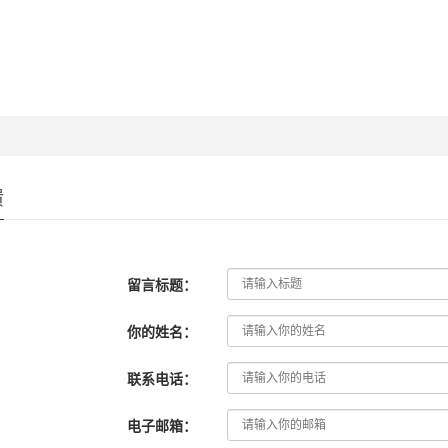
馈
留言标题：
你的姓名：
联系电话：
电子邮箱：