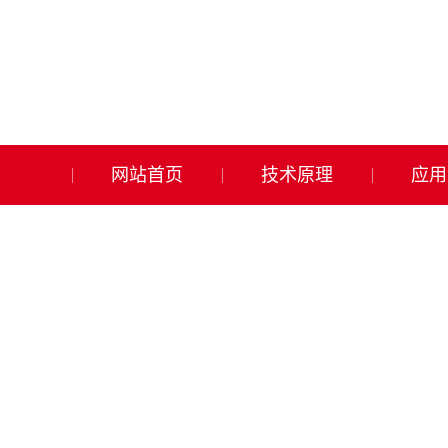
网站首页
技术原理
应用