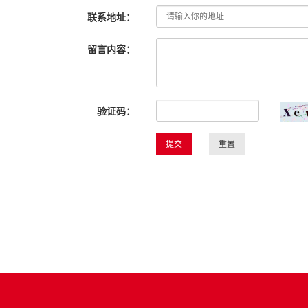
联系地址：
留言内容：
验证码：