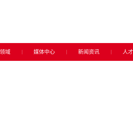
领域
媒体中心
新闻资讯
人