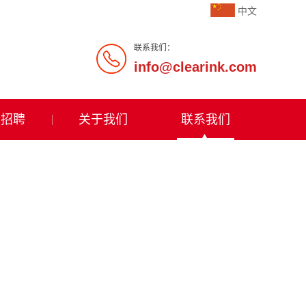
中文
联系我们：
info@clearink.com
才招聘
关于我们
联系我们